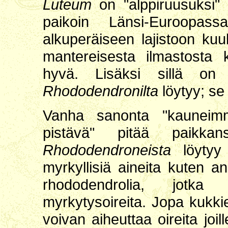
Luteum
on "alppiruusuksi"
paikoin Länsi-Euroopas
alkuperäiseen lajistoon k
mantereisesta ilmastosta 
hyvä. Lisäksi sillä on 
Rhododendronilta
löytyy; se 
Vanha sanonta "kauneimma
pistävä" pitää paik
Rhododendroneista
löytyy n
myrkyllisiä aineita kuten a
rhododendrolia, jotka 
myrkytysoireita. Jopa kukki
voivan aiheuttaa oireita joi