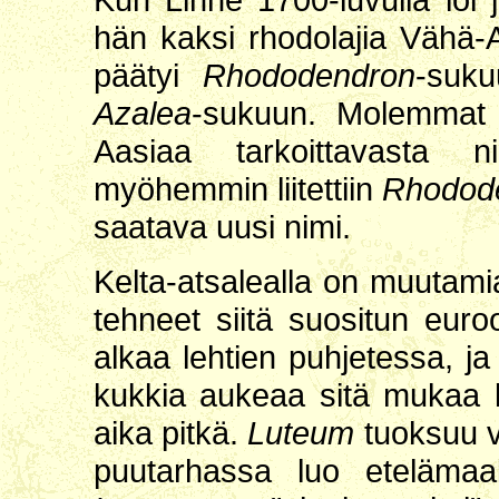
hän kaksi rhodolajia Vähä-A
päätyi
Rhododendron
-suku
Azalea
-sukuun. Molemmat 
Aasiaa tarkoittavasta 
myöhemmin liitettiin
Rhodod
saatava uusi nimi.
Kelta-atsalealla on muutami
tehneet siitä suositun euro
alkaa lehtien puhjetessa, ja
kukkia aukeaa sitä mukaa k
aika pitkä.
Luteum
tuoksuu v
puutarhassa luo etelämaal