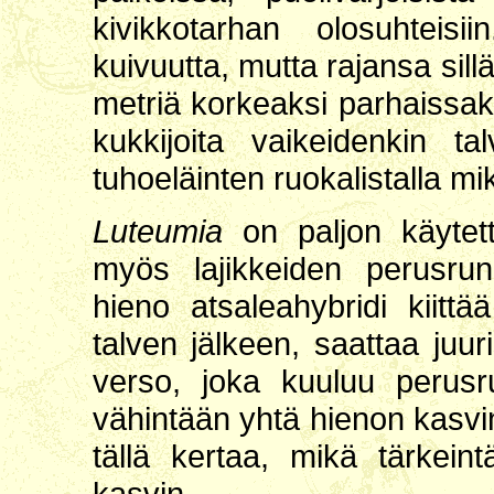
kivikkotarhan olosuhteisi
kuivuutta, mutta rajansa si
metriä korkeaksi parhaissaki
kukkijoita vaikeidenkin t
tuhoeläinten ruokalistalla m
Luteumia
on paljon käytett
myös lajikkeiden perusrun
hieno atsaleahybridi kiitt
talven jälkeen, saattaa ju
verso, joka kuuluu perus
vähintään yhtä hienon kasvi
tällä kertaa, mikä tärkein
kasvin.