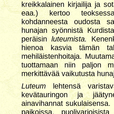
kreikkalainen kirjailija ja 
eaa.) kertoo teoksess
kohdanneesta oudosta saira
hunajan syönnistä Kurdista
peräisin
luteumista.
Kenenkä
hienoa kasvia tämän tak
mehiläistenhoitaja. Muutam
tuottamaan niin paljon myr
merkittävää vaikutusta huna
Luteum
lehtensä varista
kevätauringon ja jääty
ainavihannat sukulaisensa.
paikoissa, puolivarjoisist