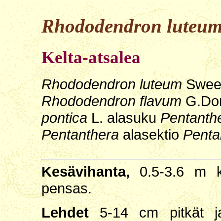
Rhododendron luteu
Kelta-atsalea
Rhododendron luteum
Swee
Rhododendron flavum
G.Do
pontica
L. alasuku
Pentanth
Pentanthera
alasektio
Penta
Kesävihanta,
0.5-3.6 m ko
pensas.
Lehdet
5-14 cm pitkät ja 