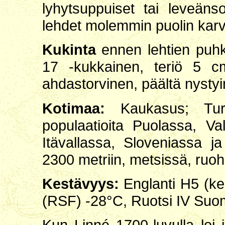
lyhytsuppuiset tai leveäns
lehdet molemmin puolin karv
Kukinta
ennen lehtien puhk
17 -kukkainen, teriö 5 cm
ahdastorvinen, päältä nysty
Kotimaa:
Kaukasus; Turkk
populaatioita Puolassa, Val
Itävallassa, Sloveniassa j
2300 metriin, metsissä, ruohi
Kestävyys:
Englanti H5 (ke
(RSF) -28°C, Ruotsi IV Suom
Kun Linné 1700-luvulla loi 