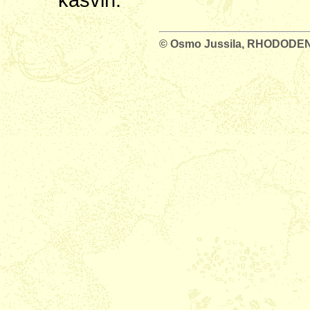
© Osmo Jussila, RHODOD