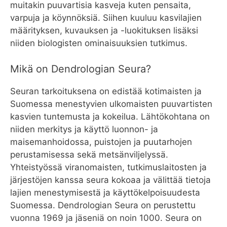
muitakin puuvartisia kasveja kuten pensaita,
varpuja ja köynnöksiä. Siihen kuuluu kasvilajien
määrityksen, kuvauksen ja -luokituksen lisäksi
niiden biologisten ominaisuuksien tutkimus.
Mikä on Dendrologian Seura?
Seuran tarkoituksena on edistää kotimaisten ja
Suomessa menestyvien ulkomaisten puuvartisten
kasvien tuntemusta ja kokeilua. Lähtökohtana on
niiden merkitys ja käyttö luonnon- ja
maisemanhoidossa, puistojen ja puutarhojen
perustamisessa sekä metsänviljelyssä.
Yhteistyössä viranomaisten, tutkimuslaitosten ja
järjestöjen kanssa seura kokoaa ja välittää tietoja
lajien menestymisestä ja käyttökelpoisuudesta
Suomessa. Dendrologian Seura on perustettu
vuonna 1969 ja jäseniä on noin 1000. Seura on