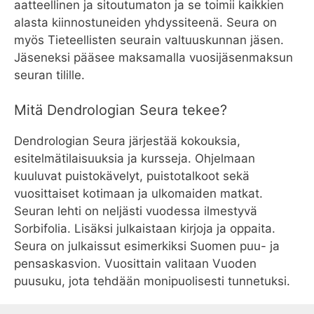
aatteellinen ja sitoutumaton ja se toimii kaikkien
alasta kiinnostuneiden yhdyssiteenä. Seura on
myös Tieteellisten seurain valtuuskunnan jäsen.
Jäseneksi pääsee maksamalla vuosijäsenmaksun
seuran tilille.
Mitä Dendrologian Seura tekee?
Dendrologian Seura järjestää kokouksia,
esitelmätilaisuuksia ja kursseja. Ohjelmaan
kuuluvat puistokävelyt, puistotalkoot sekä
vuosittaiset kotimaan ja ulkomaiden matkat.
Seuran lehti on neljästi vuodessa ilmestyvä
Sorbifolia. Lisäksi julkaistaan kirjoja ja oppaita.
Seura on julkaissut esimerkiksi Suomen puu- ja
pensaskasvion. Vuosittain valitaan Vuoden
puusuku, jota tehdään monipuolisesti tunnetuksi.