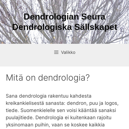
Siirry
sisältöön
Dendrologian Seura
Dendrologiska Sällskapet
Valikko
Mitä on dendrologia?
Sana dendrologia rakentuu kahdesta
kreikankielisestä sanasta: dendron, puu ja logos,
tiede. Suomenkielelle sen voisi kääntää sanaksi
puulajitiede. Dendrologia ei kuitenkaan rajoitu
yksinomaan puihin, vaan se koskee kaikkia