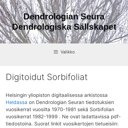
Siirry
sisältöön
Dendrologian Seura
Dendrologiska Sällskapet
Valikko
Digitoidut Sorbifoliat
Helsingin yliopiston digitaalisessa arkistossa
Heldassa
on Dendrologian Seuran tiedotuksien
vuosikerrat vuosilta 1970-1981 sekä Sorbifolian
vuosikerrat 1982-1999 . Ne ovat ladattavissa pdf-
tiedostoina. Suorat linkit vuosikertojen tietueisiin: