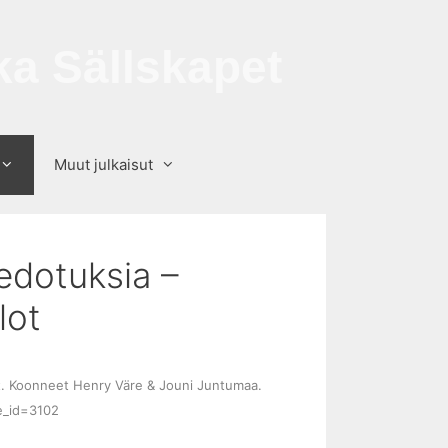
a Sällskapet
Muut julkaisut
edotuksia –
lot
lot. Koonneet Henry Väre & Jouni Juntumaa.
e_id=3102