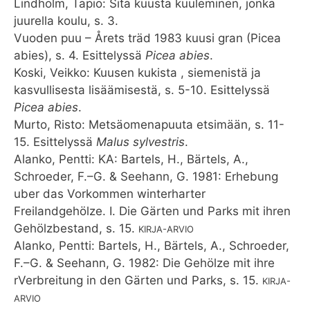
Lindholm, Tapio: Sitä kuusta kuuleminen, jonka
juurella koulu, s. 3.
Vuoden puu – Årets träd 1983 kuusi gran (Picea
abies), s. 4. Esittelyssä
Picea abies
.
Koski, Veikko: Kuusen kukista , siemenistä ja
kasvullisesta lisäämisestä, s. 5-10. Esittelyssä
Picea abies
.
Murto, Risto: Metsäomenapuuta etsimään, s. 11-
15. Esittelyssä
Malus sylvestris
.
Alanko, Pentti: KA: Bartels, H., Bärtels, A.,
Schroeder, F.–G. & Seehann, G. 1981: Erhebung
uber das Vorkommen winterharter
Freilandgehölze. I. Die Gärten und Parks mit ihren
Gehölzbestand, s. 15.
KIRJA-ARVIO
Alanko, Pentti: Bartels, H., Bärtels, A., Schroeder,
F.–G. & Seehann, G. 1982: Die Gehölze mit ihre
rVerbreitung in den Gärten und Parks, s. 15.
KIRJA-
ARVIO