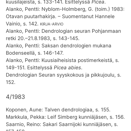
kuusilajeista, s. 133-141. Esittelyssä
Picea
.
Alanko, Pentti: Nyblom-Holmberg, G. (toim.) 1983:
Otavan puutarhakirja. – Suomentanut Hannele
Vainio, s. 142.
KIRJA-ARVIO
Alanko, Pentti: Dendrologian seuran Pohjanmaan
retki 20.–21.8.1983, s. 143-145.
Alanko, Pentti: Saksan dendrologien mukana
Bodenseellä, s. 146-147.
Alanko, Pentti: Kuusiaiheisista postimerkeistä, s.
149-151. Esittelyssä
Picea abies
.
Dendrologian Seuran syyskokous ja pikkujoulu, s.
152.
4/1983
Koponen, Aune: Talven dendrologiaa, s. 155.
Markkula, Pekka: Leif Simberg kunniäjäsen, s. 156.
Saarnio, Reino: Sakari Saarnijoki kunniäjäsen, s.