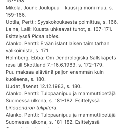
157-158.
Mikola, Jouni: Joulupuu – kuusi ja moni muu, s.
159-166.
Uotila, Pertti: Syyskokouksesta poimittua, s. 166.
Laine, Lalli: Kuusta uhkaavat tuhot, s. 167-171.
Esittelyssä
Picea abies
.
Alanko, Pentti: Erään islantilaisen taimitarhan
valikoimista, s. 171.
Holmberg, Ebba: Om Dendrologiska Sällskapets
resa till Skottland 7.–16.6.1983, s. 172-179.
Puu maksaa elävänä paljon enemmän kuin
kuolleena, s. 180.
Uudet jäsenet 12.12.1983, s. 180.
Alanko, Pentti: Tulppaanipuu ja mammuttipetäjä
Suomessa ulkona, s. 181-182. Esittelyssä
Liriodendron tulipifera
.
Alanko, Pentti: Tulppaanipuu ja mammuttipetäjä
Suomessa ulkona, s. 181-182. Esittelyssä