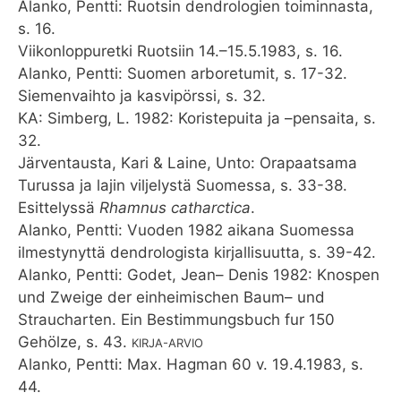
Alanko, Pentti: Ruotsin dendrologien toiminnasta,
s. 16.
Viikonloppuretki Ruotsiin 14.–15.5.1983, s. 16.
Alanko, Pentti: Suomen arboretumit, s. 17-32.
Siemenvaihto ja kasvipörssi, s. 32.
KA: Simberg, L. 1982: Koristepuita ja –pensaita, s.
32.
Järventausta, Kari & Laine, Unto: Orapaatsama
Turussa ja lajin viljelystä Suomessa, s. 33-38.
Esittelyssä
Rhamnus catharctica
.
Alanko, Pentti: Vuoden 1982 aikana Suomessa
ilmestynyttä dendrologista kirjallisuutta, s. 39-42.
Alanko, Pentti: Godet, Jean– Denis 1982: Knospen
und Zweige der einheimischen Baum– und
Straucharten. Ein Bestimmungsbuch fur 150
Gehölze, s. 43.
KIRJA-ARVIO
Alanko, Pentti: Max. Hagman 60 v. 19.4.1983, s.
44.