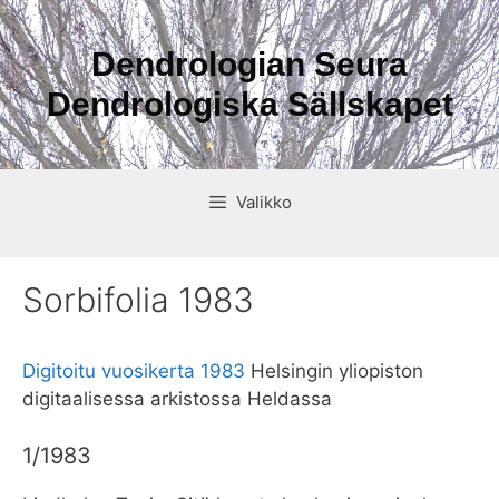
Siirry
sisältöön
Dendrologian Seura
Dendrologiska Sällskapet
Valikko
Sorbifolia 1983
Digitoitu vuosikerta 1983
Helsingin yliopiston
digitaalisessa arkistossa Heldassa
1/1983