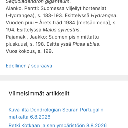
Sequoiadendron giganteum
.
Alanko, Pentti: Suomessa viljellyt hortensiat
(Hydrangea), s. 183-193. Esittelyssä
Hydrangea
.
Vuoden puu – Årets träd 1984 [metsäomena], s.
194. Esittelyssä
Malus sylvestris
.
Pajamäki, Jaakko: Suomen pisin mittattu
pluskuusi, s. 198. Esittelyssä
Picea abies
.
Vuosikokous, s. 199.
Edellinen
/
seuraava
Viimeisimmät artikkelit
Kuva-ilta Dendrologian Seuran Portugalin
matkalta 6.8.2026
Retki Kotkaan ja sen ympäristöön 8.8.2026