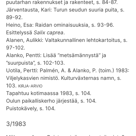
puutarhan rakennukset ja rakenteet, s. 84-87.
Järventausta, Kari: Turun seudun suuria puita, s.
89-92.
Heino, Esa: Raidan ominaisuuksia, s. 93-96.
Esittelyssä
Salix caprea
.
Alanen, Aulikki: Valtakunnallinen lehtokartoitus, s.
97-102.
Alanko, Pentti: Lisää ”metsämännystä” ja
”suurpuista”, s. 102-103.
Uotila, Pertti: Palmén, A. & Alanko, P. (toim.) 1983:
Viljelykasvien nimistö. Kulturväxternas namn, s.
103.
KIRJA-ARVIO
Tapahtuu kotimaassa 1983, s. 104.
Oulun paikalliskerho järjestää, s. 104.
Puistokävely, s. 104.
3/1983