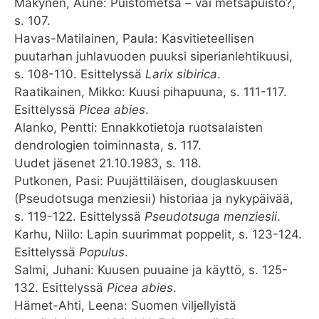
Mäkynen, Aune: Puistometsä – vai metsäpuisto?,
s. 107.
Havas-Matilainen, Paula: Kasvitieteellisen
puutarhan juhlavuoden puuksi siperianlehtikuusi,
s. 108-110. Esittelyssä
Larix sibirica
.
Raatikainen, Mikko: Kuusi pihapuuna, s. 111-117.
Esittelyssä
Picea abies
.
Alanko, Pentti: Ennakkotietoja ruotsalaisten
dendrologien toiminnasta, s. 117.
Uudet jäsenet 21.10.1983, s. 118.
Putkonen, Pasi: Puujättiläisen, douglaskuusen
(Pseudotsuga menziesii) historiaa ja nykypäivää,
s. 119-122. Esittelyssä
Pseudotsuga menziesii
.
Karhu, Niilo: Lapin suurimmat poppelit, s. 123-124.
Esittelyssä
Populus
.
Salmi, Juhani: Kuusen puuaine ja käyttö, s. 125-
132. Esittelyssä
Picea abies
.
Hämet-Ahti, Leena: Suomen viljellyistä