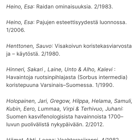
Heino, Esa
: Raidan ominaisuuksia. 2/1983.
Heino, Esa
: Pajujen esteettisyydestä luonnossa.
1/2006.
Henttonen, Sauvo
: Visakoivun koristekasviarvosta
ja – käytöstä. 2/1980.
Hinneri, Sakari , Laine, Unto & Alho, Kalevi
:
Havaintoja ruotsinpihlajasta (Sorbus intermedia)
koristepuuna Varsinais–Suomessa. 1/1990.
Holopainen, Jari, Gregow, Hilppa, Helama, Samuli,
Kubin, Eero, Lummaa, Virpi & Terhivuo, Juhani
:
Suomen kasvifenologisista havainnoista 1700–
luvun puolivälistä nykypäivään. 2/2012.