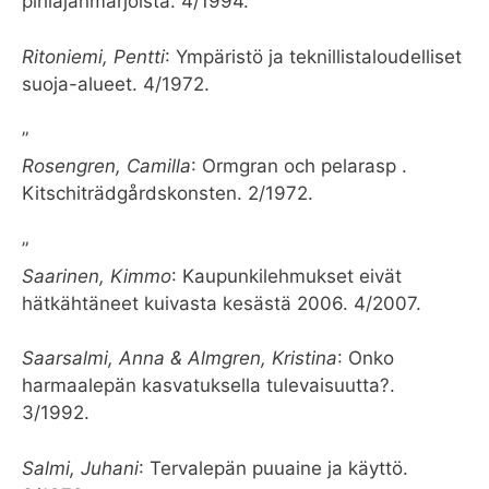
pihlajanmarjoista. 4/1994.
Ritoniemi, Pentti
: Ympäristö ja teknillistaloudelliset
suoja-alueet. 4/1972.
”
Rosengren, Camilla
: Ormgran och pelarasp .
Kitschiträdgårdskonsten. 2/1972.
”
Saarinen, Kimmo
: Kaupunkilehmukset eivät
hätkähtäneet kuivasta kesästä 2006. 4/2007.
Saarsalmi, Anna & Almgren, Kristina
: Onko
harmaalepän kasvatuksella tulevaisuutta?.
3/1992.
Salmi, Juhani
: Tervalepän puuaine ja käyttö.