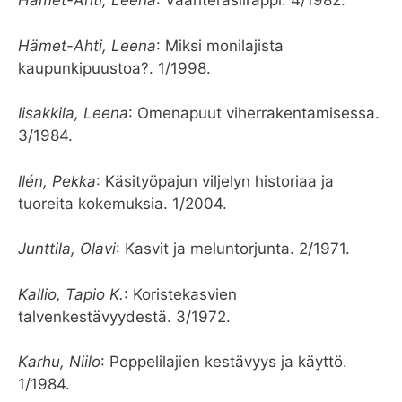
Hämet-Ahti, Leena
: Vaahterasiirappi. 4/1982.
Hämet-Ahti, Leena
: Miksi monilajista
kaupunkipuustoa?. 1/1998.
Iisakkila, Leena
: Omenapuut viherrakentamisessa.
3/1984.
Ilén, Pekka
: Käsityöpajun viljelyn historiaa ja
tuoreita kokemuksia. 1/2004.
Junttila, Olavi
: Kasvit ja meluntorjunta. 2/1971.
Kallio, Tapio K.
: Koristekasvien
talvenkestävyydestä. 3/1972.
Karhu, Niilo
: Poppelilajien kestävyys ja käyttö.
1/1984.