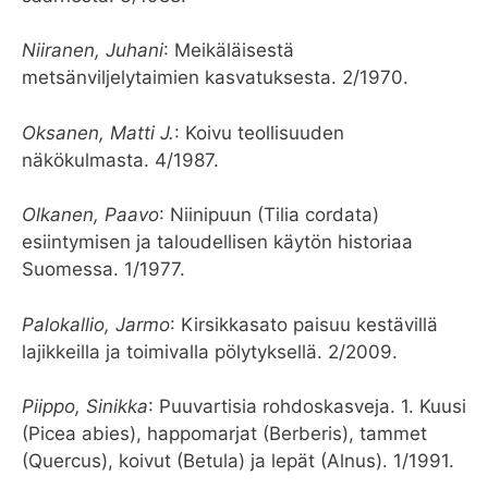
Niiranen, Juhani
: Meikäläisestä
metsänviljelytaimien kasvatuksesta. 2/1970.
Oksanen, Matti J.
: Koivu teollisuuden
näkökulmasta. 4/1987.
Olkanen, Paavo
: Niinipuun (Tilia cordata)
esiintymisen ja taloudellisen käytön historiaa
Suomessa. 1/1977.
Palokallio, Jarmo
: Kirsikkasato paisuu kestävillä
lajikkeilla ja toimivalla pölytyksellä. 2/2009.
Piippo, Sinikka
: Puuvartisia rohdoskasveja. 1. Kuusi
(Picea abies), happomarjat (Berberis), tammet
(Quercus), koivut (Betula) ja lepät (Alnus). 1/1991.