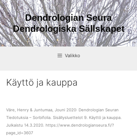
Siirry
sisältöön
Dendrologian Seura
Dendrologiska Sällskapet
Valikko
Käyttö ja kauppa
Väre, Henry & Juntumaa, Jouni 2020: Dendrologian Seuran
Tiedotuksia – Sorbifolia. Sisällysluettelot 9. Käyttö ja kauppa.
Julkaistu 14.3.2020. https://www.dendrologianseura.fi/?
page_id=3607