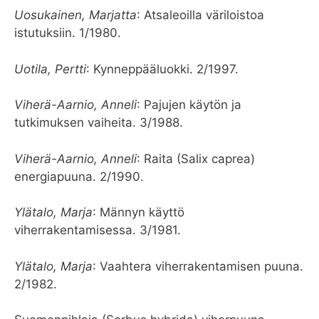
Uosukainen, Marjatta
: Atsaleoilla väriloistoa
istutuksiin. 1/1980.
Uotila, Pertti
: Kynneppääluokki. 2/1997.
Viherä-Aarnio, Anneli
: Pajujen käytön ja
tutkimuksen vaiheita. 3/1988.
Viherä-Aarnio, Anneli
: Raita (Salix caprea)
energiapuuna. 2/1990.
Ylätalo, Marja
: Männyn käyttö
viherrakentamisessa. 3/1981.
Ylätalo, Marja
: Vaahtera viherrakentamisen puuna.
2/1982.