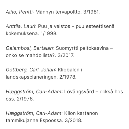
Alho, Pentti
: Männyn tervapoltto. 3/1981.
Anttila, Lauri
: Puu ja veistos – puu esteettisenä
kokemuksena. 1/1998.
Galambosi, Bertalan
: Suomyrtti peltokasvina –
onko se mahdollista?. 3/2017.
Gottberg, Carl-Johan
: Klibbalen i
landskapsplaneringen. 2/1978.
Hæggström, Carl-Adam
: Lövängsvård – också hos
oss. 2/1976.
Hæggström, Carl-Adam
: Kilon kartanon
tammikujanne Espoossa. 3/2018.