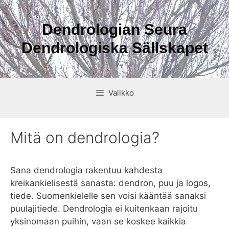
Siirry
sisältöön
Dendrologian Seura
Dendrologiska Sällskapet
Valikko
Mitä on dendrologia?
Sana dendrologia rakentuu kahdesta
kreikankielisestä sanasta: dendron, puu ja logos,
tiede. Suomenkielelle sen voisi kääntää sanaksi
puulajitiede. Dendrologia ei kuitenkaan rajoitu
yksinomaan puihin, vaan se koskee kaikkia