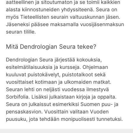
aatteellinen ja sitoutumaton ja se toimii kaikkien
alasta kiinnostuneiden yhdyssiteenä. Seura on
myös Tieteellisten seurain valtuuskunnan jäsen.
Jäseneksi pääsee maksamalla vuosijäsenmaksun
seuran tilille.
Mitä Dendrologian Seura tekee?
Dendrologian Seura järjestää kokouksia,
esitelmätilaisuuksia ja kursseja. Ohjelmaan
kuuluvat puistokävelyt, puistotalkoot sekä
vuosittaiset kotimaan ja ulkomaiden matkat.
Seuran lehti on neljästi vuodessa ilmestyvä
Sorbifolia. Lisäksi julkaistaan kirjoja ja oppaita.
Seura on julkaissut esimerkiksi Suomen puu- ja
pensaskasvion. Vuosittain valitaan Vuoden
puusuku, jota tehdään monipuolisesti tunnetuksi.