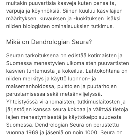
muitakin puuvartisia kasveja kuten pensaita,
varpuja ja köynnöksiä. Siihen kuuluu kasvilajien
määrityksen, kuvauksen ja -luokituksen lisäksi
niiden biologisten ominaisuuksien tutkimus.
Mikä on Dendrologian Seura?
Seuran tarkoituksena on edistää kotimaisten ja
Suomessa menestyvien ulkomaisten puuvartisten
kasvien tuntemusta ja kokeilua. Lähtökohtana on
niiden merkitys ja käyttö luonnon- ja
maisemanhoidossa, puistojen ja puutarhojen
perustamisessa sekä metsänviljelyssä.
Yhteistyössä viranomaisten, tutkimuslaitosten ja
järjestöjen kanssa seura kokoaa ja välittää tietoja
lajien menestymisestä ja käyttökelpoisuudesta
Suomessa. Dendrologian Seura on perustettu
vuonna 1969 ja jäseniä on noin 1000. Seura on