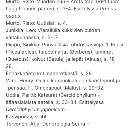
Murto, Risto: Vuoden puu – Årets träd 1991 tuomi
hägg (Prunus padus), s. 3-4. Esittelyssä
Prunus
padus
.
Murto, Risto: Uutisia!, s. 4.
Junikka, Leo: Vierailulla kukkivien puiden
valtakunnassa, s. 5-17.
Piippo, Sinikka: Puuvartisia rohdoskasveja. 1. Kuusi
(Picea abies), happomarjat (Berberis), tammet
(Quercus), koivut (Betula) ja lepät (Alnus), s. 18-
28.
Ennakkotieto kotimaanretkestä, s. 28.
Väre, Henry: Oulun kaupunkialueen koristepuut ja
-pensaat III. Omenapuut (Malus), s. 29-32.
Uotila, Pertti: Katsurat (Cercidiphyllum) –
itäaasialaista aatelia, s. 33-34. Esittelyssä
Cercidiphyllum japonicum
.
Kasvipörssi, s. 44.
Tervonen, Arja: Dendrologia Seura –