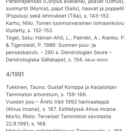
Pähkinäpensas (Corylus avellana), jalavat (Ulmus),
suomyrtit (Myrica), pajut (Salix), haavat ja poppelit
(Populus) sekä lehmukset (Tilia), s. 143-152.
Karhu, Niilo: Toinen luonnonvarainen loimaankoivu
löydetty, s. 152-153.
Tegel, Satu: Hämet–Ahti, L., Palmén, A., Alanko, P.
& Tigerstedt, P. 1989: Suomen puu– ja
pensaskasvio. – 290 s. Dendrologian Seura –
Dendrologiska Sällskapet, s. 154.
KIRJA-ARVIO
4/1991
Tukkinen, Tauno: Gustaf Komppa ja Karjalohjan
Tammiston arboretum, s. 159-166.
Vuoden puu – Årets träd 1992 harmaaleppä
(Alnus incana), s. 167. Esittelyssä
Alnus incana
.
Murto, Risto: Terveiset Tammiston savotasta
22.9.1991, s. 168.