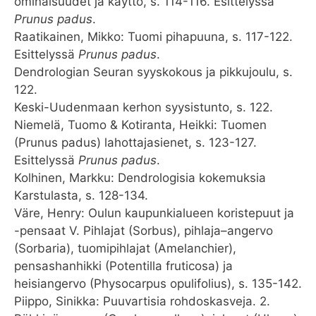
ominaisuudet ja käyttö, s. 114-116. Esittelyssä
Prunus padus
.
Raatikainen, Mikko: Tuomi pihapuuna, s. 117-122.
Esittelyssä
Prunus padus
.
Dendrologian Seuran syyskokous ja pikkujoulu, s.
122.
Keski-Uudenmaan kerhon syysistunto, s. 122.
Niemelä, Tuomo & Kotiranta, Heikki: Tuomen
(Prunus padus) lahottajasienet, s. 123-127.
Esittelyssä
Prunus padus
.
Kolhinen, Markku: Dendrologisia kokemuksia
Karstulasta, s. 128-134.
Väre, Henry: Oulun kaupunkialueen koristepuut ja
-pensaat V. Pihlajat (Sorbus), pihlaja–angervo
(Sorbaria), tuomipihlajat (Amelanchier),
pensashanhikki (Potentilla fruticosa) ja
heisiangervo (Physocarpus opulifolius), s. 135-142.
Piippo, Sinikka: Puuvartisia rohdoskasveja. 2.