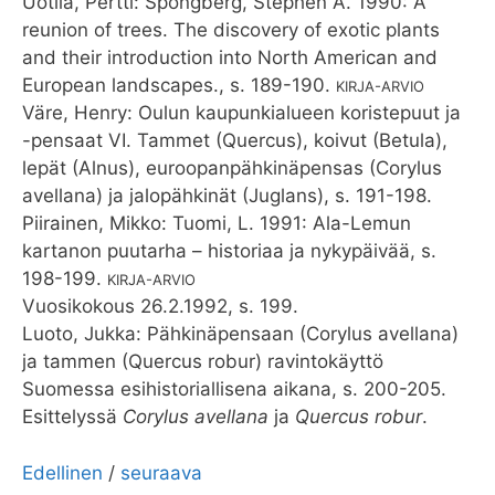
Uotila, Pertti: Spongberg, Stephen A. 1990: A
reunion of trees. The discovery of exotic plants
and their introduction into North American and
European landscapes., s. 189-190.
KIRJA-ARVIO
Väre, Henry: Oulun kaupunkialueen koristepuut ja
-pensaat VI. Tammet (Quercus), koivut (Betula),
lepät (Alnus), euroopanpähkinäpensas (Corylus
avellana) ja jalopähkinät (Juglans), s. 191-198.
Piirainen, Mikko: Tuomi, L. 1991: Ala-Lemun
kartanon puutarha – historiaa ja nykypäivää, s.
198-199.
KIRJA-ARVIO
Vuosikokous 26.2.1992, s. 199.
Luoto, Jukka: Pähkinäpensaan (Corylus avellana)
ja tammen (Quercus robur) ravintokäyttö
Suomessa esihistoriallisena aikana, s. 200-205.
Esittelyssä
Corylus avellana
ja
Quercus robur
.
Edellinen
/
seuraava