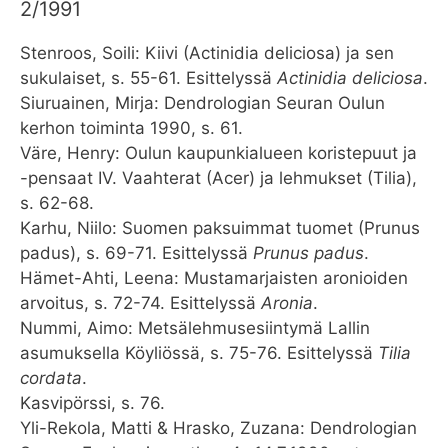
2/1991
Stenroos, Soili: Kiivi (Actinidia deliciosa) ja sen
sukulaiset, s. 55-61. Esittelyssä
Actinidia deliciosa
.
Siuruainen, Mirja: Dendrologian Seuran Oulun
kerhon toiminta 1990, s. 61.
Väre, Henry: Oulun kaupunkialueen koristepuut ja
-pensaat IV. Vaahterat (Acer) ja lehmukset (Tilia),
s. 62-68.
Karhu, Niilo: Suomen paksuimmat tuomet (Prunus
padus), s. 69-71. Esittelyssä
Prunus padus
.
Hämet-Ahti, Leena: Mustamarjaisten aronioiden
arvoitus, s. 72-74. Esittelyssä
Aronia
.
Nummi, Aimo: Metsälehmusesiintymä Lallin
asumuksella Köyliössä, s. 75-76. Esittelyssä
Tilia
cordata
.
Kasvipörssi, s. 76.
Yli-Rekola, Matti & Hrasko, Zuzana: Dendrologian