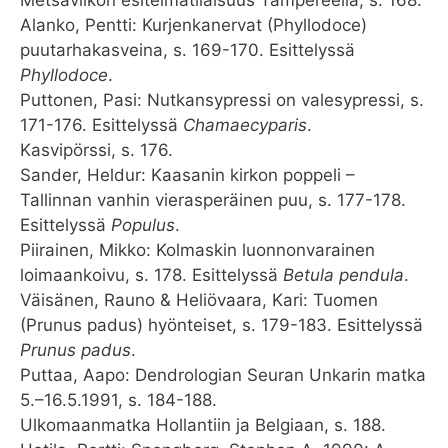
Metsäviikon esitelmätilaisuus Tampereella, s. 168.
Alanko, Pentti: Kurjenkanervat (Phyllodoce)
puutarhakasveina, s. 169-170. Esittelyssä
Phyllodoce
.
Puttonen, Pasi: Nutkansypressi on valesypressi, s.
171-176. Esittelyssä
Chamaecyparis
.
Kasvipörssi, s. 176.
Sander, Heldur: Kaasanin kirkon poppeli –
Tallinnan vanhin vierasperäinen puu, s. 177-178.
Esittelyssä
Populus
.
Piirainen, Mikko: Kolmaskin luonnonvarainen
loimaankoivu, s. 178. Esittelyssä
Betula pendula
.
Väisänen, Rauno & Heliövaara, Kari: Tuomen
(Prunus padus) hyönteiset, s. 179-183. Esittelyssä
Prunus padus
.
Puttaa, Aapo: Dendrologian Seuran Unkarin matka
5.–16.5.1991, s. 184-188.
Ulkomaanmatka Hollantiin ja Belgiaan, s. 188.