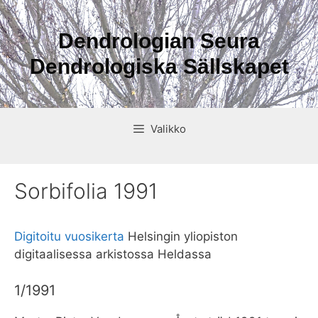
Siirry
sisältöön
Dendrologian Seura
Dendrologiska Sällskapet
Valikko
Sorbifolia 1991
Digitoitu vuosikerta
Helsingin yliopiston
digitaalisessa arkistossa Heldassa
1/1991