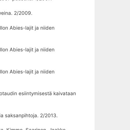
sveina. 2/2009.
lon Abies-lajit ja niiden
lon Abies-lajit ja niiden
lon Abies-lajit ja niiden
rotaudin esiintymisestä kaivataan
sia saksanpihtoja. 2/2013.