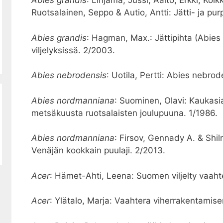
Abies grandis
: Linjama, Jussi, Aalto, Erkki, Ko
Ruotsalainen, Seppo & Autio, Antti: Jätti- ja p
Abies grandis
: Hagman, Max.: Jättipihta (Abies
viljelyksissä. 2/2003.
Abies nebrodensis
: Uotila, Pertti: Abies nebrod
Abies nordmanniana
: Suominen, Olavi: Kaukasi
metsäkuusta ruotsalaisten joulupuuna. 1/1986.
Abies nordmanniana
: Firsov, Gennady A. & Shil
Venäjän kookkain puulaji. 2/2013.
Acer
: Hämet-Ahti, Leena: Suomen viljelty vaahte
Acer
: Ylätalo, Marja: Vaahtera viherrakentamis