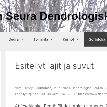
 Seura Dendrologisk
Seura
Toiminta
Kerhot
Sorbifolia
Esitellyt lajit ja suvut
Väre, Henry & Juntumaa, Jouni 2020: Dendrologian Seuran Tiedo
Esitellyt lajit ja suvut. Julkaistu 14.3.2020. https://www.den
Abies
: Alanko, Pentti: Pihdat (Abies) – Vuoden