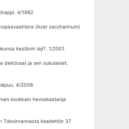
irappi. 4/1982.
n hopeavaahtera (Acer saccharinum)
kunsa kestävin laji?. 1/2001.
dia deliciosa) ja sen sukulaiset.
ipäpuu. 4/2008.
omen kookkain hevoskastanja
in Tokoinrannasta kaadettiin 37