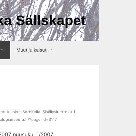
a Sällskapet
Muut julkaisut
tuksia – Sorbifolia. Sisällysluettelot 1.
drologianseura.fi/?page_id=3117
 2007 puusuku. 1/2007.