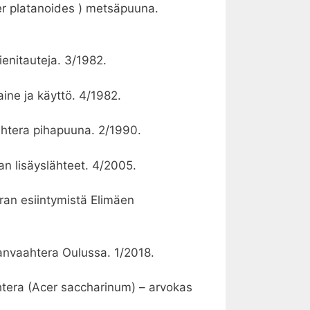
cer platanoides ) metsäpuuna.
ienitauteja. 3/1982.
ine ja käyttö. 4/1982.
ahtera pihapuuna. 2/1990.
n lisäyslähteet. 4/2005.
an esiintymistä Elimäen
eanvaahtera Oulussa. 1/2018.
htera (Acer saccharinum) – arvokas