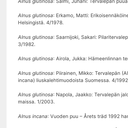
Alnus glutinosa
: Salmi, Juhani: Tervalepän puua
Alnus glutinosa
: Erkamo, Matti: Erikoisennäköin
Helsingistä. 4/1978.
Alnus glutinosa
: Saarnijoki, Sakari: Pilaritervale
3/1982.
Alnus glutinosa
: Airola, Jukka: Hämeenlinnan te
Alnus glutinosa
: Piirainen, Mikko: Tervalepän (
incana) liuskalehtimuodoista Suomessa. 4/1992
Alnus glutinosa
: Napola, Jaakko: Tervalepän ja
maissa. 1/2003.
Alnus incana
: Vuoden puu – Årets träd 1992 ha