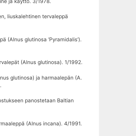
ine ja käyttö. 3/1978.
en, liuskalehtinen tervaleppä
ppä (Alnus glutinosa ’Pyramidalis’).
rvalepät (Alnus glutinosa). 1/1992.
Alnus glutinosa) ja harmaalepän (A.
.
lostukseen panostetaan Baltian
rmaaleppä (Alnus incana). 4/1991.