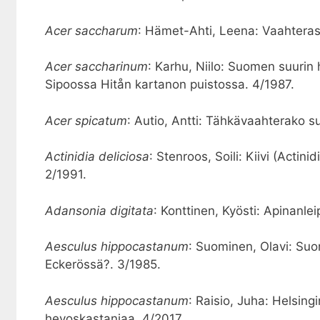
Acer saccharum
: Hämet-Ahti, Leena: Vaahterasi
Acer saccharinum
: Karhu, Niilo: Suomen suuri
Sipoossa Hitån kartanon puistossa. 4/1987.
Acer spicatum
: Autio, Antti: Tähkävaahterako su
Actinidia deliciosa
: Stenroos, Soili: Kiivi (Actini
2/1991.
Adansonia digitata
: Konttinen, Kyösti: Apinanle
Aesculus hippocastanum
: Suominen, Olavi: Su
Eckerössä?. 3/1985.
Aesculus hippocastanum
: Raisio, Juha: Helsing
hevoskastanjaa. 4/2017.