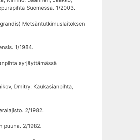
lkka, Kimmo, Saarinen, Jaakko,
urppurapihta Suomessa. 1/2003.
 grandis) Metsäntutkimuslaitoksen
ensis. 1/1984.
anpihta syrjäyttämässä
nikov, Dmitry: Kaukasianpihta,
ralajisto. 2/1982.
en puuna. 2/1982.