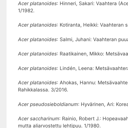
Acer platanoides
: Hinneri, Sakari: Vaahtera (A
1/1982.
Acer platanoides
: Kotiranta, Heikki: Vaahteran s
Acer platanoides
: Salmi, Juhani: Vaahteran puua
Acer platanoides
: Raatikainen, Mikko: Metsäva
Acer platanoides
: Lindén, Leena: Metsävaahtera
Acer platanoides
: Ahokas, Hannu: Metsävaahter
Rahikkalassa. 3/2016.
Acer pseudosieboldianum
: Hyvärinen, Ari: Kor
Acer saccharinum
: Rainio, Robert J.: Hopeavaa
mutta aliarvostettu lehtipuu. 1/1980.