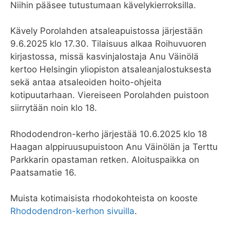
Niihin pääsee tutustumaan kävelykierroksilla.
Kävely Porolahden atsaleapuistossa järjestään
9.6.2025 klo 17.30. Tilaisuus alkaa Roihuvuoren
kirjastossa, missä kasvinjalostaja Anu Väinölä
kertoo Helsingin yliopiston atsaleanjalostuksesta
sekä antaa atsaleoiden hoito-ohjeita
kotipuutarhaan. Viereiseen Porolahden puistoon
siirrytään noin klo 18.
Rhododendron-kerho järjestää 10.6.2025 klo 18
Haagan alppiruusupuistoon Anu Väinölän ja Terttu
Parkkarin opastaman retken. Aloituspaikka on
Paatsamatie 16.
Muista kotimaisista rhodokohteista on kooste
Rhododendron-kerhon sivuilla
.