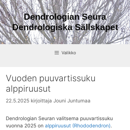
Siirry
sisältöön
Dendrologian Seura
Dendrologiska Sällskapet
Valikko
Vuoden puuvartissuku
alppiruusut
22.5.2025
kirjoittaja
Jouni Juntumaa
Dendrologian Seuran valitsema puuvartissuku
vuonna 2025 on
alppiruusut (Rhododendron)
.