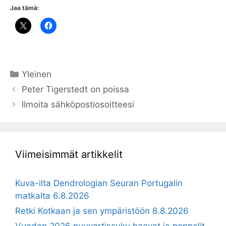
Jaa tämä:
Kategoriat
Yleinen
Peter Tigerstedt on poissa
Ilmoita sähköpostiosoitteesi
Viimeisimmät artikkelit
Kuva-ilta Dendrologian Seuran Portugalin
matkalta 6.8.2026
Retki Kotkaan ja sen ympäristöön 8.8.2026
Vuoden 2026 puuvartissuku haavat ja poppelit