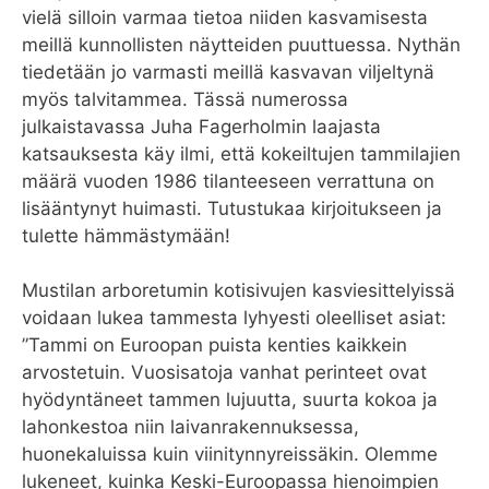
vielä silloin varmaa tietoa niiden kasvamisesta
meillä kunnollisten näytteiden puuttuessa. Nythän
tiedetään jo varmasti meillä kasvavan viljeltynä
myös talvitammea. Tässä numerossa
julkaistavassa Juha Fagerholmin laajasta
katsauksesta käy ilmi, että kokeiltujen tammilajien
määrä vuoden 1986 tilanteeseen verrattuna on
lisääntynyt huimasti. Tutustukaa kirjoitukseen ja
tulette hämmästymään!
Mustilan arboretumin kotisivujen kasviesittelyissä
voidaan lukea tammesta lyhyesti oleelliset asiat:
”Tammi on Euroopan puista kenties kaikkein
arvostetuin. Vuosisatoja vanhat perinteet ovat
hyödyntäneet tammen lujuutta, suurta kokoa ja
lahonkestoa niin laivanrakennuksessa,
huonekaluissa kuin viinitynnyreissäkin. Olemme
lukeneet, kuinka Keski-Euroopassa hienoimpien