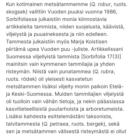
Kun kotimainen metsätammemme (
Q. robur
, ruots.
skogsek) valittiin Vuoden puuksi vuonna 1986,
Sorbifoliassa julkaistiin monia kiinnostavia
artikkeleita tammista, niiden suojelusta, käävistä,
viljelystä ja puuaineksesta ja niin edelleen.
Tammesta julkaistiin myös Marja Koistisen
piirtämä upea Vuoden puu -juliste. Artikkelissani
Suomessa viljellyistä tammista [Sorbifolia 17(3)]
mainitsin vain kymmenen tammilajia ja yhden
risteymän. Niistä vain punatammea (
Q. rubra
,
ruots. rödek) oli yleisesti kasvatetun
metsätammen lisäksi viljelty monin paikoin Etelä-
ja Keski-Suomessa. Muiden tammilajien viljelystä
oli tuolloin vain vähän tietoja, ja nekin pääasiassa
kasvitieteellisistä puutarhoista ja arboretumeista.
Lisäksi kahdesta esittelemästäni taksonista,
talvitammesta (
Q. petraea
, ruots. bergek), sekä
sen ja metsätammen välisestä risteymästä ei ollut