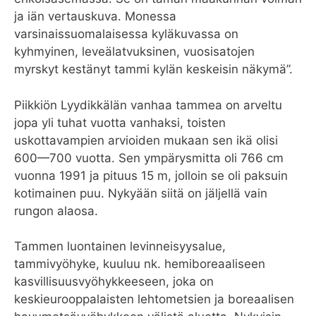
ja iän vertauskuva. Monessa
varsinaissuomalaisessa kyläkuvassa on
kyhmyinen, leveälatvuksinen, vuosisatojen
myrskyt kestänyt tammi kylän keskeisin näkymä”.
Piikkiön Lyydikkälän vanhaa tammea on arveltu
jopa yli tuhat vuotta vanhaksi, toisten
uskottavampien arvioiden mukaan sen ikä olisi
600—700 vuotta. Sen ympärysmitta oli 766 cm
vuonna 1991 ja pituus 15 m, jolloin se oli paksuin
kotimainen puu. Nykyään siitä on jäljellä vain
rungon alaosa.
Tammen luontainen levinneisyysalue,
tammivyöhyke, kuuluu nk. hemiboreaaliseen
kasvillisuusvyöhykkeeseen, joka on
keskieurooppalaisten lehtometsien ja boreaalisen