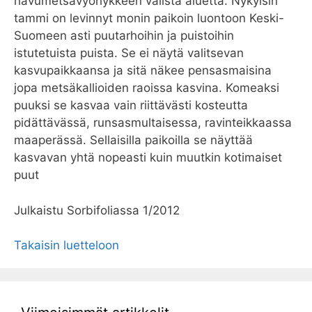
havumetsävyöhykkeen välistä aluetta. Nykyisin
tammi on levinnyt monin paikoin luontoon Keski-
Suomeen asti puutarhoihin ja puistoihin
istutetuista puista. Se ei näytä valitsevan
kasvupaikkaansa ja sitä näkee pensasmaisina
jopa metsäkallioiden raoissa kasvina. Komeaksi
puuksi se kasvaa vain riittävästi kosteutta
pidättävässä, runsasmultaisessa, ravinteikkaassa
maaperässä. Sellaisilla paikoilla se näyttää
kasvavan yhtä nopeasti kuin muutkin kotimaiset
puut
Julkaistu Sorbifoliassa 1/2012
Takaisin luetteloon