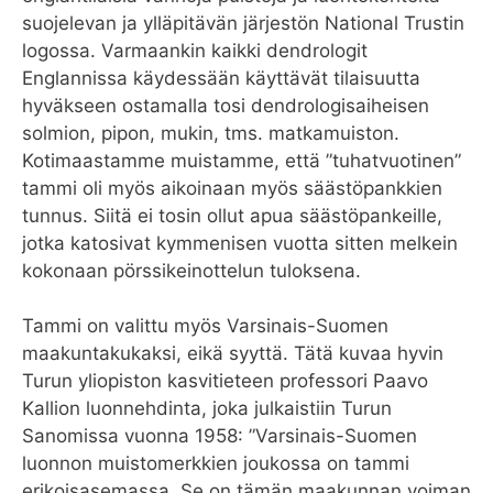
suojelevan ja ylläpitävän järjestön National Trustin
logossa. Varmaankin kaikki dendrologit
Englannissa käydessään käyttävät tilaisuutta
hyväkseen ostamalla tosi dendrologisaiheisen
solmion, pipon, mukin, tms. matkamuiston.
Kotimaastamme muistamme, että ”tuhatvuotinen”
tammi oli myös aikoinaan myös säästöpankkien
tunnus. Siitä ei tosin ollut apua säästöpankeille,
jotka katosivat kymmenisen vuotta sitten melkein
kokonaan pörssikeinottelun tuloksena.
Tammi on valittu myös Varsinais-Suomen
maakuntakukaksi, eikä syyttä. Tätä kuvaa hyvin
Turun yliopiston kasvitieteen professori Paavo
Kallion luonnehdinta, joka julkaistiin Turun
Sanomissa vuonna 1958: ”Varsinais-Suomen
luonnon muistomerkkien joukossa on tammi
erikoisasemassa. Se on tämän maakunnan voiman