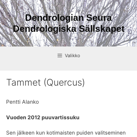
Siirry
sisältöön
Dendrologian Seura
Dendrologiska Sällskapet
Valikko
Tammet (Quercus)
Pentti Alanko
Vuoden 2012 puuvartissuku
Sen jälkeen kun kotimaisten puiden valitseminen