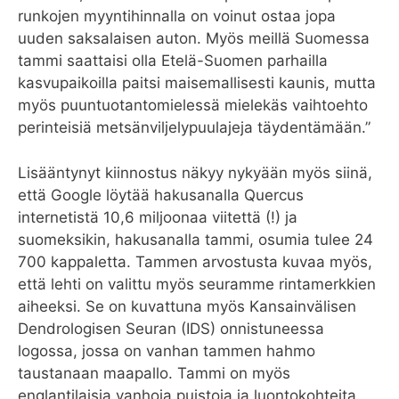
runkojen myyntihinnalla on voinut ostaa jopa
uuden saksalaisen auton. Myös meillä Suomessa
tammi saattaisi olla Etelä-Suomen parhailla
kasvupaikoilla paitsi maisemallisesti kaunis, mutta
myös puuntuotantomielessä mielekäs vaihtoehto
perinteisiä metsänviljelypuulajeja täydentämään.”
Lisääntynyt kiinnostus näkyy nykyään myös siinä,
että Google löytää hakusanalla Quercus
internetistä 10,6 miljoonaa viitettä (!) ja
suomeksikin, hakusanalla tammi, osumia tulee 24
700 kappaletta. Tammen arvostusta kuvaa myös,
että lehti on valittu myös seuramme rintamerkkien
aiheeksi. Se on kuvattuna myös Kansainvälisen
Dendrologisen Seuran (IDS) onnistuneessa
logossa, jossa on vanhan tammen hahmo
taustanaan maapallo. Tammi on myös
englantilaisia vanhoja puistoja ja luontokohteita