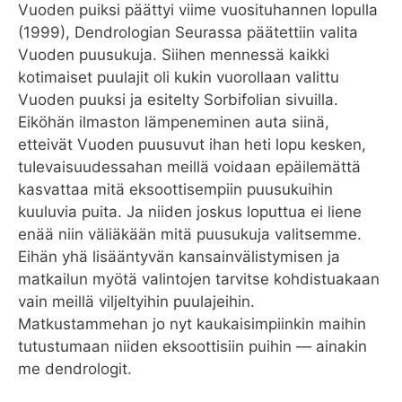
Vuoden puiksi päättyi viime vuosituhannen lopulla
(1999), Dendrologian Seurassa päätettiin valita
Vuoden puusukuja. Siihen mennessä kaikki
kotimaiset puulajit oli kukin vuorollaan valittu
Vuoden puuksi ja esitelty Sorbifolian sivuilla.
Eiköhän ilmaston lämpeneminen auta siinä,
etteivät Vuoden puusuvut ihan heti lopu kesken,
tuIevaisuudessahan meillä voidaan epäilemättä
kasvattaa mitä eksoottisempiin puusukuihin
kuuluvia puita. Ja niiden joskus loputtua ei liene
enää niin väliäkään mitä puusukuja valitsemme.
Eihän yhä lisääntyvän kansainvälistymisen ja
matkailun myötä valintojen tarvitse kohdistuakaan
vain meillä viljeltyihin puulajeihin.
Matkustammehan jo nyt kaukaisimpiinkin maihin
tutustumaan niiden eksoottisiin puihin — ainakin
me dendrologit.