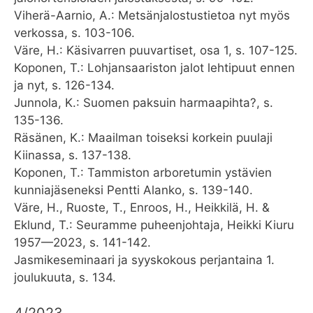
Viherä-Aarnio, A.: Metsänjalostustietoa nyt myös
verkossa, s. 103-106.
Väre, H.: Käsivarren puuvartiset, osa 1, s. 107-125.
Koponen, T.: Lohjansaariston jalot lehtipuut ennen
ja nyt, s. 126-134.
Junnola, K.: Suomen paksuin harmaapihta?, s.
135-136.
Räsänen, K.: Maailman toiseksi korkein puulaji
Kiinassa, s. 137-138.
Koponen, T.: Tammiston arboretumin ystävien
kunniajäseneksi Pentti Alanko, s. 139-140.
Väre, H., Ruoste, T., Enroos, H., Heikkilä, H. &
Eklund, T.: Seuramme puheenjohtaja, Heikki Kiuru
1957—2023, s. 141-142.
Jasmikeseminaari ja syyskokous perjantaina 1.
joulukuuta, s. 134.
4/2023