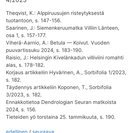
Theqvist, K.: Alppiruusujen risteytyksestä
tuotantoon, s. 147-156.
Saarinen, J.: Siemenkeruumatka Villiin Länteen,
osa 1, s. 157-177.
Viherä-Aarnio, A.: Betula — Koivut. Vuoden
puuvartissuku 2024, s. 183-190.
Raisio, J.: Helsingin Kivelänkadun villiviini romahti
alas, s. 178-182.
Korjaus artikkeliin Hyvärinen, A., Sorbifolia 1/2023,
s. 182.
Täydennys artikkeliin Koponen, T., Sorbifolia
3/2023, s. 182.
Ennakkotietoa Dendrologian Seuran matkoista
2024, s. 156.
Tieteiden yö torstaina 25. tammikuuta, s. 190.
edellinen
/
seuraava