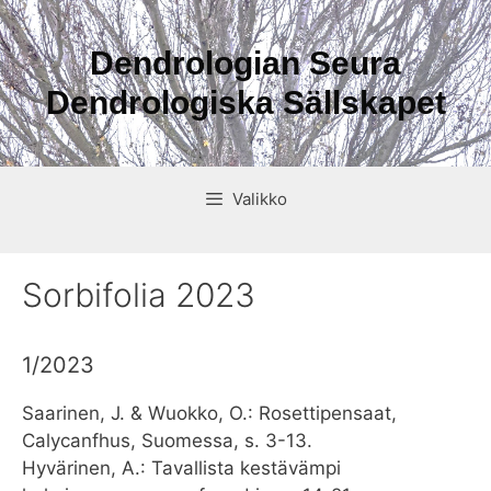
Siirry
sisältöön
Dendrologian Seura
Dendrologiska Sällskapet
Valikko
Sorbifolia 2023
1/2023
Saarinen, J. & Wuokko, O.: Rosettipensaat,
Calycanfhus, Suomessa, s. 3-13.
Hyvärinen, A.: Tavallista kestävämpi