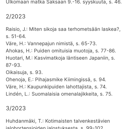
Ulkomaan matka Saksaan 9.-16. syyskuuta, s. 46.
2/2023
Raisio, J.: Miten sikoja saa terhometsään laskea?,
s. 51-64.
Väre, H.: Vannepajun nimistä, s. 65-73.
Ahokas, H.: Puiden omituisia muotoja, s. 77-86.
Huotari, M.: Kasvimatkoja läntiseen Japaniin, s.
87-93.
Oikaisuja, s. 93.
Ohenoja, E.: Pihajasmike Kiimingissä, s. 94.
Väre, H.: Kaupunkipuiden lahottajista, s. 74.
Lindén, L.: Suomalaisia omenalajikkeita, s. 75.
3/2023
Huhdanmäki, T.: Kotimaisten talvenkestävien
jalohortensioiden jalostuksesta, s. 99-102.