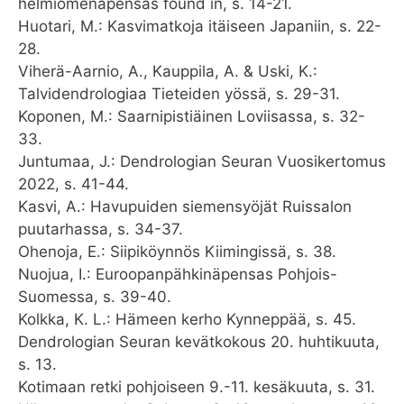
helmiomenapensas found in, s. 14-21.
Huotari, M.: Kasvimatkoja itäiseen Japaniin, s. 22-
28.
Viherä-Aarnio, A., Kauppila, A. & Uski, K.:
Talvidendrologiaa Tieteiden yössä, s. 29-31.
Koponen, M.: Saarnipistiäinen Loviisassa, s. 32-
33.
Juntumaa, J.: Dendrologian Seuran Vuosikertomus
2022, s. 41-44.
Kasvi, A.: Havupuiden siemensyöjät Ruissalon
puutarhassa, s. 34-37.
Ohenoja, E.: Siipiköynnös Kiimingissä, s. 38.
Nuojua, I.: Euroopanpähkinäpensas Pohjois-
Suomessa, s. 39-40.
Kolkka, K. L.: Hämeen kerho Kynneppää, s. 45.
Dendrologian Seuran kevätkokous 20. huhtikuuta,
s. 13.
Kotimaan retki pohjoiseen 9.-11. kesäkuuta, s. 31.