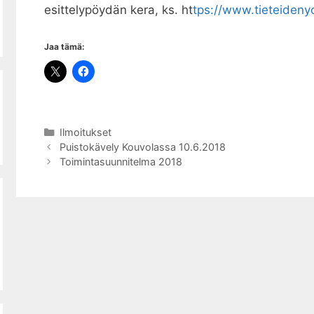
esittelypöydän kera, ks. ht
tps://www.tieteidenyo
Jaa tämä:
Kategoriat
Ilmoitukset
Puistokävely Kouvolassa 10.6.2018
Toimintasuunnitelma 2018