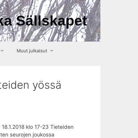
a Sällskapet
Muut julkaisut
teiden yössä
18.1.2018 klo 17-23 Tieteiden
isten seurojen joukossa