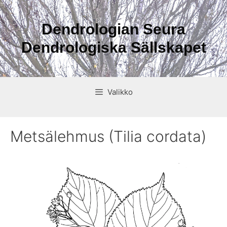
Siirry
sisältöön
Dendrologian Seura
Dendrologiska Sällskapet
Valikko
Metsälehmus (Tilia cordata)