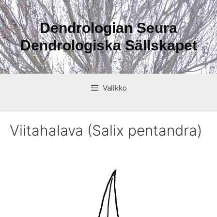
Siirry
sisältöön
Dendrologian Seura
Dendrologiska Sällskapet
Valikko
Viitahalava (Salix pentandra)