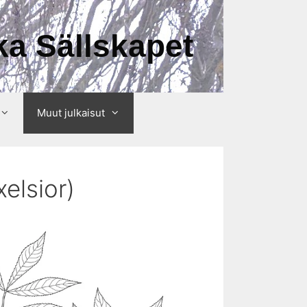
a Sällskapet
Muut julkaisut
elsior)