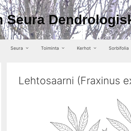
 Seura Dendrologisk
Seura
Toiminta
Kerhot
Sorbifolia
Lehtosaarni (Fraxinus ex