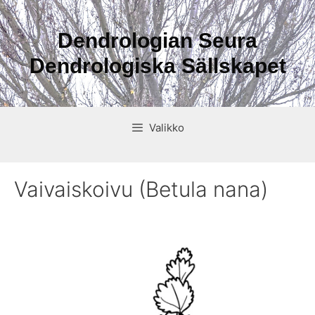
Siirry
sisältöön
Dendrologian Seura
Dendrologiska Sällskapet
Valikko
Vaivaiskoivu (Betula nana)