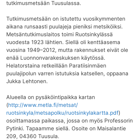
tutkimusmetsään Tuusulassa.
Tutkimusmetsään on istutettu vuosikymmenten
aikana runsaasti puulajeja pieniksi metsiköiksi.
Metsäntutkimuslaitos toimi Ruotsinkylässä
vuodesta 1923 lähtien. Siellä oli kenttäasema
vuosina 1949–2012, mutta rakennukset eivät ole
enää Luonnonvarakeskuksen käytössä.
Helatorstaina retkeillään Paratiisinmäen
puulajipolun varren istutuksia katsellen, oppaana
Jukka Lehtonen.
Alueella on pysäköintipaikka kartan
(
http://www.metla.fi/metsat/
ruotsinkyla/metsapolku/
ruotsinkylakartta.pdf
)
osoittamassa paikassa, jossa on myös Professorin
Pytinki. Tapaamme siellä. Osoite on Maisalantie
209, 04360 Tuusula.