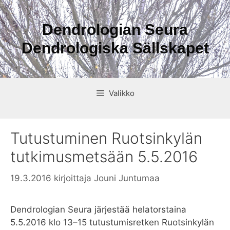
Siirry
sisältöön
Dendrologian Seura
Dendrologiska Sällskapet
Valikko
Tutustuminen Ruotsinkylän
tutkimusmetsään 5.5.2016
19.3.2016
kirjoittaja
Jouni Juntumaa
Dendrologian Seura järjestää helatorstaina
5.5.2016 klo 13–15 tutustumisretken Ruotsinkylän